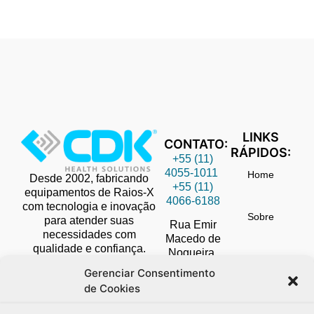
LINKS
CONTATO:
RÁPIDOS:
+55 (11)
4055-1011
Home
Desde 2002, fabricando
+55 (11)
equipamentos de Raios-X
4066-6188
com tecnologia e inovação
Sobre
para atender suas
Rua Emir
necessidades com
Macedo de
qualidade e confiança.
Nogueira,
Blog
155
Gerenciar Consentimento
Diadema,
de Cookies
SP
Vídeos